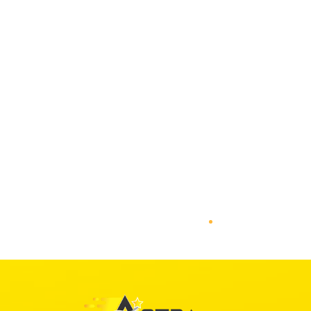
Cadastre-se...
...para receber
notícias
,
dicas
e
promoções
.
INSCREVER-SE