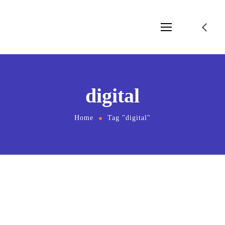
digital
Home
Tag "digital"
02/08/2021
by
wp-user-23975
SEO
1 Comment