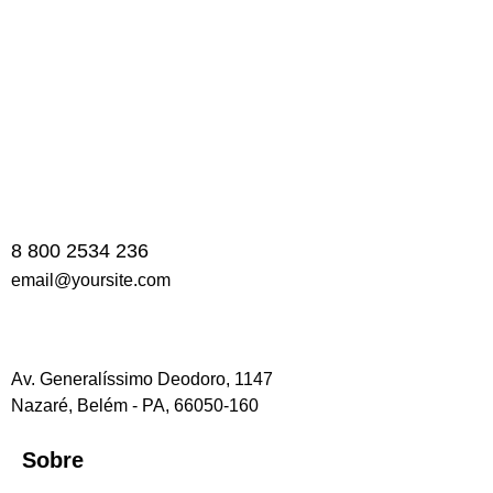
vim, case regione signiferumque vim te. Sed fugit animal
ei, ei habeo graeco has. An pro mutat tation viderer, pri
probo lorem ad. Sumo erant ius ad, voluptua intellegat
mei ut, minimum voluptatum nam et.
8 800 2534 236
email@yoursite.com
Av. Generalíssimo Deodoro, 1147
Nazaré, Belém - PA, 66050-160
Sobre