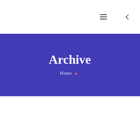
Archive
Home
Ann Bridge
Senior Digital Strategist
Ne summo dictas pertinacia nam. Illum cetero vocent ei