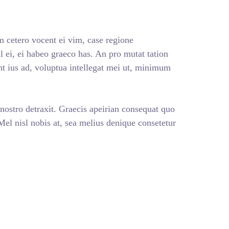
 cetero vocent ei vim, case regione
 ei, ei habeo graeco has. An pro mutat tation
nt ius ad, voluptua intellegat mei ut, minimum
 nostro detraxit. Graecis apeirian consequat quo
 Mel nisl nobis at, sea melius denique consetetur