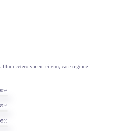
 Illum cetero vocent ei vim, case regione
90%
89%
95%