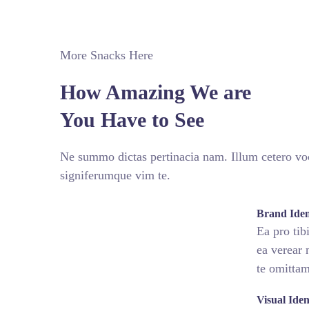
More Snacks Here
How Amazing We are
You Have to See
Ne summo dictas pertinacia nam. Illum cetero voc
signiferumque vim te.
fffffff76
%
Brand Iden
Ea pro ti
ea verear
te omitta
fffffff75
%
Visual Ide