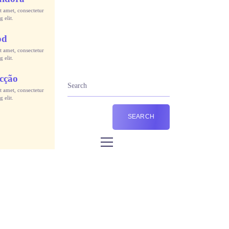
 amet, consectetur
g elit.
od
 amet, consectetur
g elit.
cção
 amet, consectetur
g elit.