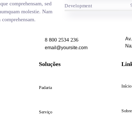
bique comprehensam, sed
Development
 numquam molestie. Nam
m comprehensam.
Av
8 800 2534 236
Na
email@yoursite.com
Soluções
Lin
Início
Padaria
Sobre
Serviço