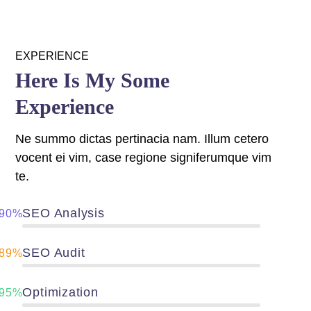
EXPERIENCE
Here Is My Some
Experience
Ne summo dictas pertinacia nam. Illum cetero
vocent ei vim, case regione signiferumque vim
te.
SEO Analysis
90%
SEO Audit
89%
Optimization
95%