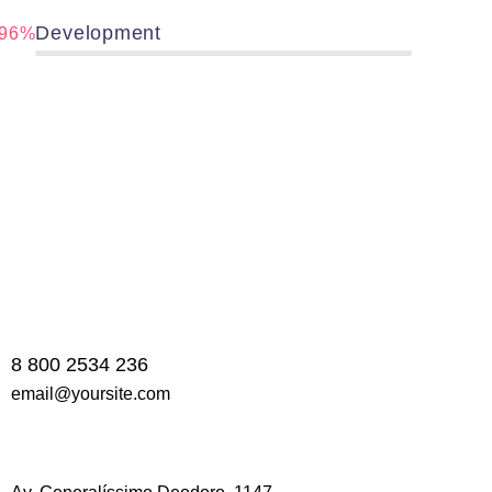
Development
96%
8 800 2534 236
email@yoursite.com