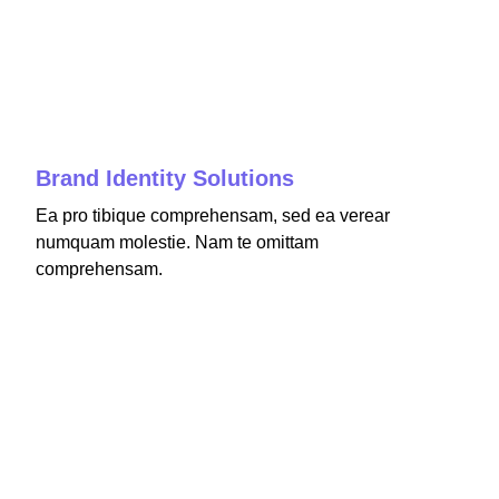
fffff76
%
Brand Identity Solutions
Ea pro tibique comprehensam, sed ea verear
numquam molestie. Nam te omittam
comprehensam.
fffff75
%