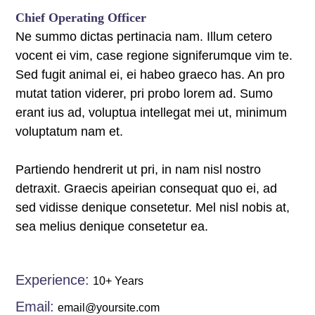
Chief Operating Officer
Ne summo dictas pertinacia nam. Illum cetero
vocent ei vim, case regione signiferumque vim te.
Sed fugit animal ei, ei habeo graeco has. An pro
mutat tation viderer, pri probo lorem ad. Sumo
erant ius ad, voluptua intellegat mei ut, minimum
voluptatum nam et.
Partiendo hendrerit ut pri, in nam nisl nostro
detraxit. Graecis apeirian consequat quo ei, ad
sed vidisse denique consetetur. Mel nisl nobis at,
sea melius denique consetetur ea.
Experience:
10+ Years
Email:
email@yoursite.com