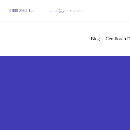
8 800 2563 123
email@yoursite.com
Blog
Certificado D