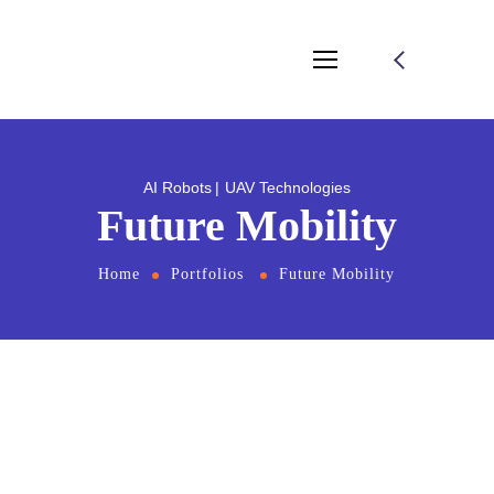
AI Robots
UAV Technologies
Future Mobility
Home
Portfolios
Future Mobility
From
the designers and engineers who are
creating the next generation of web and
mobile experiences, to anyone putting a