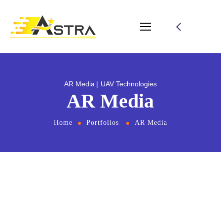
AR Media
UAV Technologies
AR Media
Home
Portfolios
AR Media
From
the designers and engineers who are
creating the next generation of web and
mobile experiences, to anyone putting a