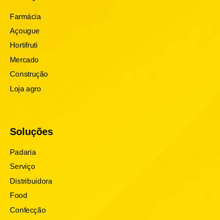
Farmácia
Açougue
Hortifruti
Mercado
Construção
Loja agro
Soluções
Padaria
Serviço
Distribuidora
Food
Confecção