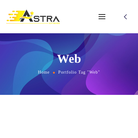
Web
Home
Portfolio Tag "Web"