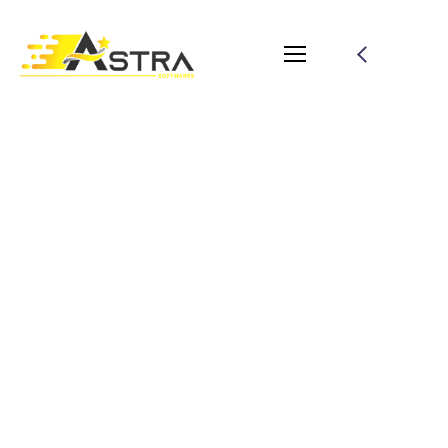
AMAZING Natural
Light Portraits in a
Garage?
02/09/2022
by
wp-user-23975
Animation